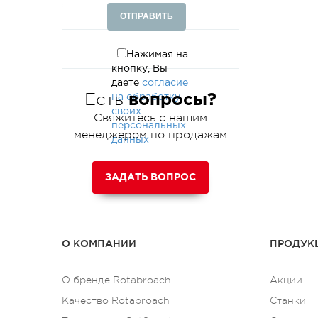
Нажимая на
кнопку, Вы
даете
согласие
Есть
вопросы?
на обработку
своих
Свяжитесь с нашим
персональных
менеджером по продажам
данных
ЗАДАТЬ ВОПРОС
О КОМПАНИИ
ПРОДУКЦ
О бренде Rotabroach
Акции
Качество Rotabroach
Станки