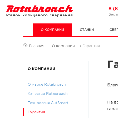
8 (
Бесп
О КОМПАНИИ
СТАНКИ
СВЕ
Главная
О компании
Гарантия
Г
О КОМПАНИИ
О марке Rotabroach
Благ
Качество Rotabroach
На в
Технология CutSmart
гара
Гарантия