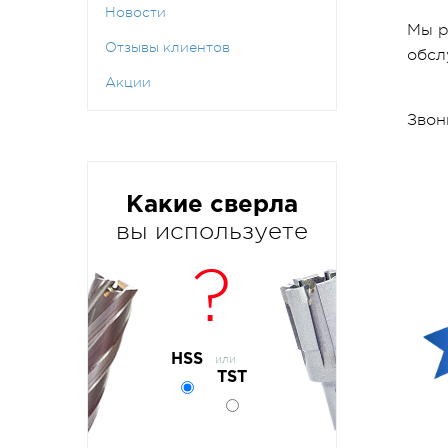
Новости
Мы р
Отзывы клиентов
обсл
Акции
Звон
Какие сверла
вы используете
?
HSS
или
TST