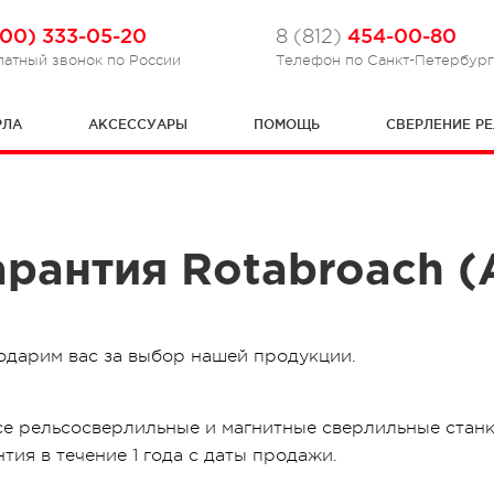
800) 333-05-20
454-00-80
8 (812)
латный звонок по России
Телефон по Санкт-Петербур
РЛА
АКСЕССУАРЫ
ПОМОЩЬ
СВЕРЛЕНИЕ РЕ
арантия Rotabroach (
одарим вас за выбор нашей продукции.
се рельсосверлильные и магнитные сверлильные станк
нтия в течение 1 года с даты продажи.