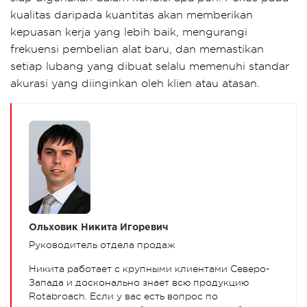
kualitas daripada kuantitas akan memberikan
kepuasan kerja yang lebih baik, mengurangi
frekuensi pembelian alat baru, dan memastikan
setiap lubang yang dibuat selalu memenuhi standar
akurasi yang diinginkan oleh klien atau atasan.
Ольховик Никита Игоревич
Руководитель отдела продаж
Никита работает с крупными клиентами Северо-
Запада и досконально знает всю продукцию
Rotabroach. Если у вас есть вопрос по