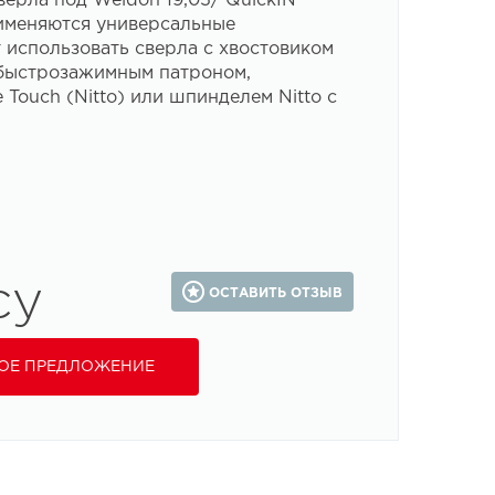
ерла под Weldon 19,05/ QuickIN
применяются универсальные
 использовать сверла с хвостовиком
с быстрозажимным патроном,
 Touch (Nitto) или шпинделем Nitto с
су
ОСТАВИТЬ ОТЗЫВ
ОЕ ПРЕДЛОЖЕНИЕ