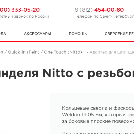
800) 333-05-20
454-00-80
8 (812)
латный звонок по России
Телефон по Санкт-Петербур
РЛА
АКСЕССУАРЫ
ПОМОЩЬ
СВЕРЛЕНИЕ РЕ
/ Quick-in (Fein) / One Touch (Nitto)
Адаптер для шпиндел
нделя Nitto с резьбо
Кольцевые сверла и фаскосъ
Weldon 19,05 мм, который за
за боковые плоские поверхно