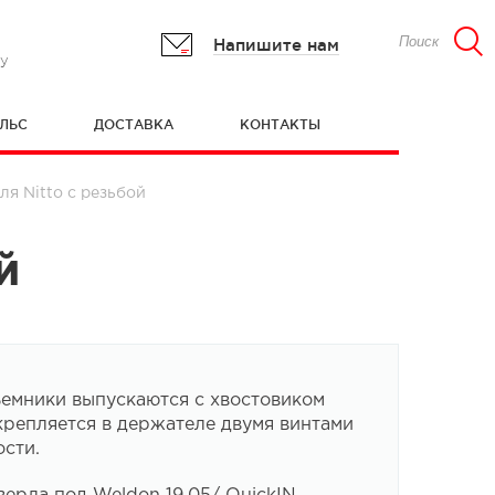
Напишите нам
гу
ЛЬС
ДОСТАВКА
КОНТАКТЫ
я Nitto с резьбой
й
емники выпускаются с хвостовиком
крепляется в держателе двумя винтами
сти.