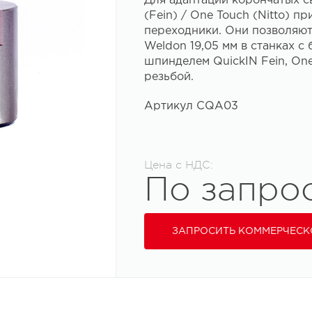
Для адаптации корончатых св
(Fein) / One Touch (Nitto) 
переходники. Они позволяют
Weldon 19,05 мм в станках 
шпинделем QuickIN Fein, One
резьбой.
Артикул CQA03
Цена с НДС:
По запро
ЗАПРОСИТЬ КОММЕРЧЕСК