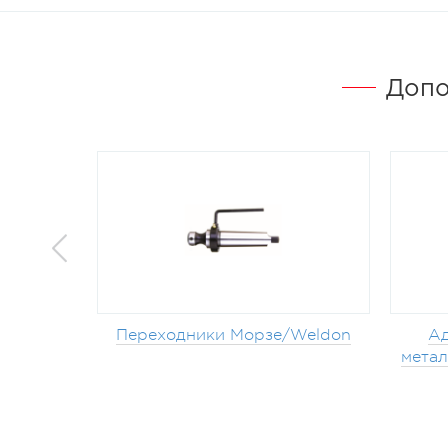
Допо
Переходники Морзе/Weldon
Ад
метал