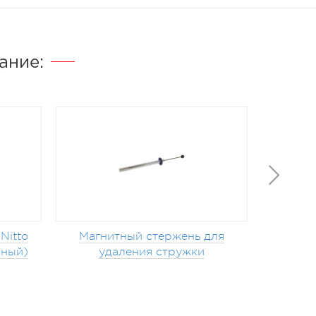
ание:
Nitto
Магнитный стержень для
Адапте
мный)
удаления стружки