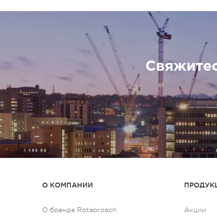
Свяжите
О КОМПАНИИ
ПРОДУКЦ
О бренде Rotabroach
Акции